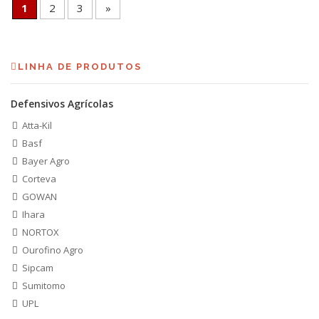
1
2
3
»
LINHA DE PRODUTOS
Defensivos Agrícolas
Atta-Kil
Basf
Bayer Agro
Corteva
GOWAN
Ihara
NORTOX
Ourofino Agro
Sipcam
Sumitomo
UPL