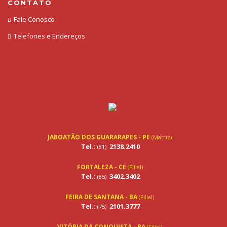
CONTATO
Fale Conosco
Telefones e Endereços
JABOATÃO DOS GUARARAPES - PE
(Matriz)
Tel.:
2138.2410
(81)
FORTALEZA - CE
(Filial)
Tel.:
3402.3402
(85)
FEIRA DE SANTANA - BA
(Filial)
Tel.:
2101.3777
(75)
VITÓRIA DA CONQUISTA - BA
(Filial)