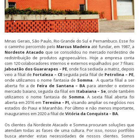
Minas Gerais, São Paulo, Rio Grande do Sul e Pernambuco. Esse foi
o caminho percorrido pelo
Marcus Madeira
até fundar, em 1987, a
Nordeste Atacado
que se consolidou no mercado nordestino de
redistribuição de produtos agropecuários. Hoje a empresa conta
com 120 colaboradores internos e externos espalhados por 7 filiais:
Jaboatão dos Guararapes – PE
, onde fica sediada a matriz, depois
veio a filial de
Fortaleza – CE
seguida pela filial de
Petrolina – PE
,
onde utilizamos o nome fantasia de
Somma
. A quarta filial a ser
aberta foi a de
Feira de Santana – BA
para atender o extenso
mercado baiano, seguida da filial em
Itabaiana – Se
, onde também
utilizamos o nome fantasia de
Somma
. A sexta filial aberta foi
aberta em 2016 em
Teresina – PI,
visando ampliar os negócios nos
estados do Piaui e Maranhão. Por último e não menos importante,
inauguramos em 2020 a filial de
Vitória da Conquista – BA
.
Os clientes da Nordeste Atacado e Somma procuram soluções que
atendam todas as fases de uma cultura. Por isso, nosso portfólio
busca atender estas necessidades de nossos clientes. Somos