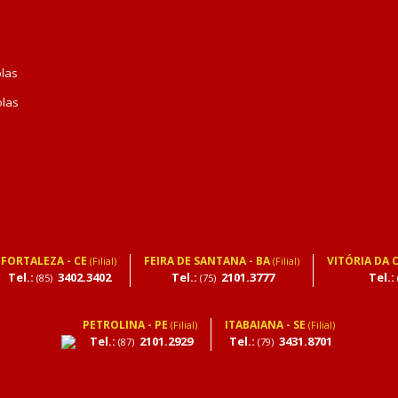
olas
olas
FORTALEZA - CE
FEIRA DE SANTANA - BA
VITÓRIA DA 
(Filial)
(Filial)
Tel.:
3402.3402
Tel.:
2101.3777
Tel.:
(85)
(75)
PETROLINA - PE
ITABAIANA - SE
(Filial)
(Filial)
Tel.:
2101.2929
Tel.:
3431.8701
(87)
(79)