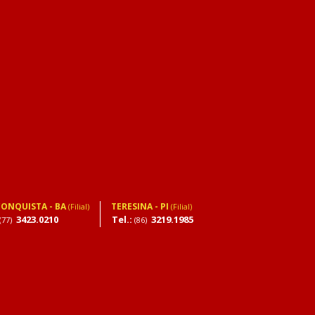
CONQUISTA - BA
TERESINA - PI
(Filial)
(Filial)
3423.0210
Tel.:
3219.1985
(77)
(86)