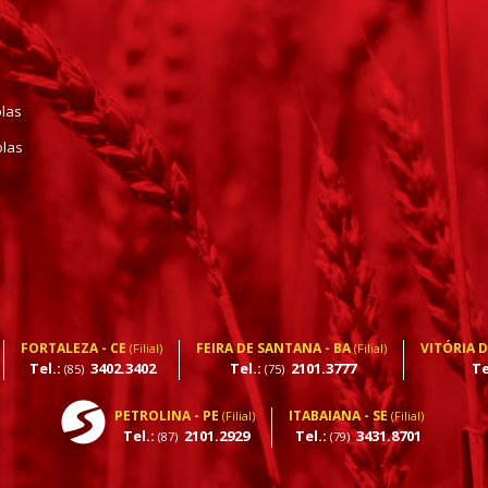
olas
olas
FORTALEZA - CE
FEIRA DE SANTANA - BA
VITÓRIA 
(Filial)
(Filial)
Tel.:
3402.3402
Tel.:
2101.3777
Te
(85)
(75)
PETROLINA - PE
ITABAIANA - SE
(Filial)
(Filial)
Tel.:
2101.2929
Tel.:
3431.8701
(87)
(79)