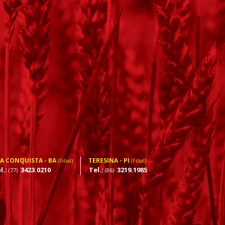
DA CONQUISTA - BA
TERESINA - PI
(Filial)
(Filial)
l.:
3423.0210
Tel.:
3219.1985
(77)
(86)